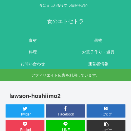
食にまつわる役立つ情報を紹介！
食のエトセトラ
食材
果物
料理
お菓子作り・道具
お問い合わせ
運営者情報
アフィリエイト広告を利用しています。
lawson-hoshiimo2
Twitter
Facebook
はてブ
Pocket
LINE
コピー