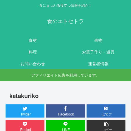
食にまつわる役立つ情報を紹介！
食のエトセトラ
食材
果物
料理
お菓子作り・道具
お問い合わせ
運営者情報
アフィリエイト広告を利用しています。
katakuriko
Twitter
Facebook
はてブ
Pocket
LINE
コピー