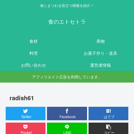
食にまつわる役立つ情報を紹介！
食のエトセトラ
食材
果物
料理
お菓子作り・道具
お問い合わせ
運営者情報
アフィリエイト広告を利用しています。
radish61
Twitter
Facebook
はてブ
Pocket
LINE
コピー