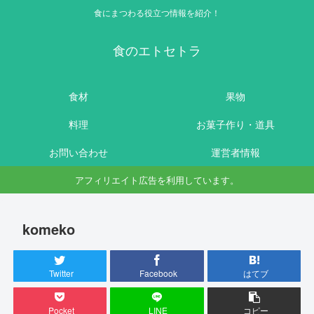
食にまつわる役立つ情報を紹介！
食のエトセトラ
食材
果物
料理
お菓子作り・道具
お問い合わせ
運営者情報
アフィリエイト広告を利用しています。
komeko
Twitter
Facebook
はてブ
Pocket
LINE
コピー