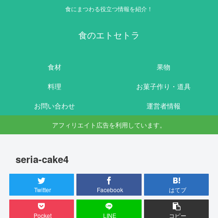
食にまつわる役立つ情報を紹介！
食のエトセトラ
食材
果物
料理
お菓子作り・道具
お問い合わせ
運営者情報
アフィリエイト広告を利用しています。
seria-cake4
Twitter
Facebook
はてブ
Pocket
LINE
コピー