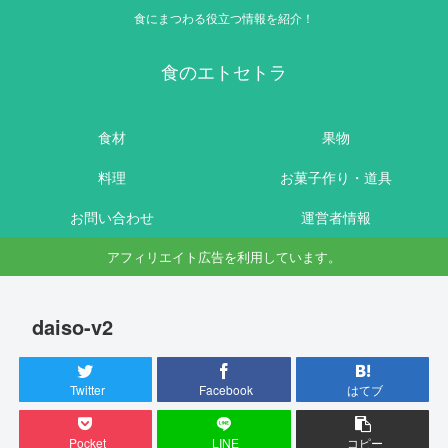
食にまつわる役立つ情報を紹介！
食のエトセトラ
食材
果物
料理
お菓子作り・道具
お問い合わせ
運営者情報
アフィリエイト広告を利用しています。
daiso-v2
Twitter
Facebook
はてブ
Pocket
LINE
コピー