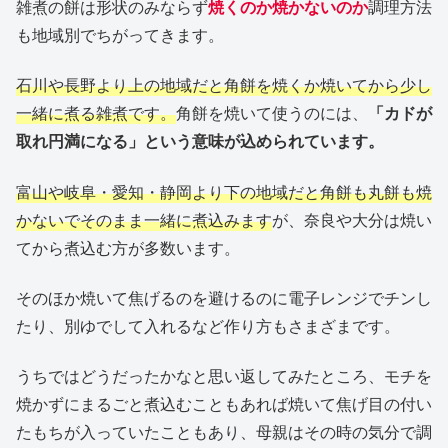
雑煮の餅は形状のみならず
焼くのか焼かないのか
調理方法
も地域別でちがってきます。
石川や長野より上の地域だと角餅を焼くか焼いてから少し
一緒に煮る雑煮です。
角餅を焼いて使うのには、
「カドが
取れ円満になる」という意味が込められています。
富山や岐阜・愛知・静岡より下の地域だと角餅も丸餅も焼
かないでそのまま一緒に煮込みます
が、奈良や大分は焼い
てから煮込む方が多数います。
そのほか焼いて焦げるのを避けるのに電子レンジでチンし
たり、別ゆでして入れるなど作り方もさまざまです。
うちではどうだったかなと思い返してみたところ、モチを
焼かずにまるごと煮込むこともあれば焼いて焦げ目の付い
たもちが入っていたこともあり、母親はその時の気分で調