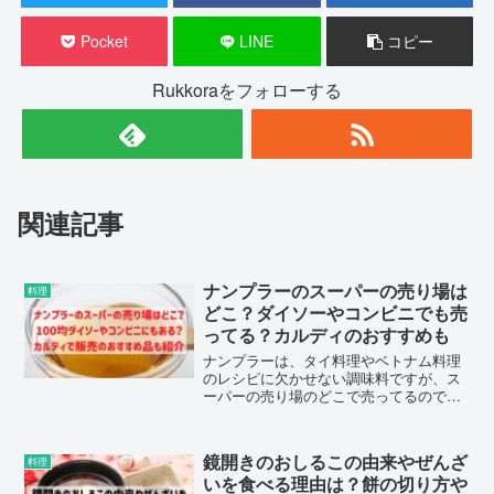
Pocket
LINE
コピー
Rukkoraをフォローする
関連記事
ナンプラーのスーパーの売り場は
料理
どこ？ダイソーやコンビニでも売
ってる？カルディのおすすめも
ナンプラーは、タイ料理やベトナム料理
のレシピに欠かせない調味料ですが、ス
ーパーの売り場のどこで売ってるのでし
ょうか？100均のダイソーやコンビニでも
売っているのか？輸入食品店のカルディ
でおすすめの商品についてもまとめまし
鏡開きのおしるこの由来やぜんざ
料理
た。
いを食べる理由は？餅の切り方や