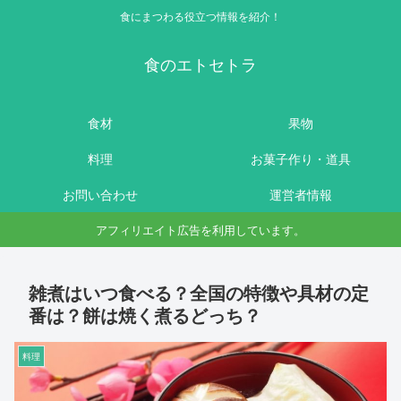
食にまつわる役立つ情報を紹介！
食のエトセトラ
食材
果物
料理
お菓子作り・道具
お問い合わせ
運営者情報
アフィリエイト広告を利用しています。
雑煮はいつ食べる？全国の特徴や具材の定
番は？餅は焼く煮るどっち？
料理