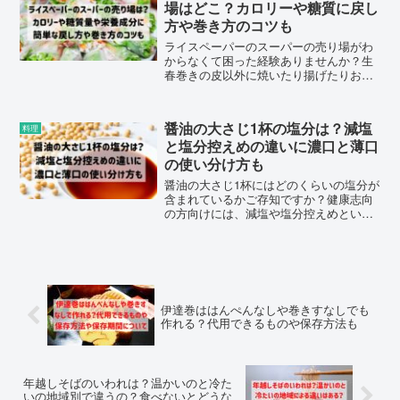
場はどこ？カロリーや糖質に戻し
方や巻き方のコツも
ライスペーパーのスーパーの売り場がわ
からなくて困った経験ありませんか？生
春巻きの皮以外に焼いたり揚げたりお菓
子のレシピにも活用できますが、カロリ
ーは一枚あたりどのくらいなのか？糖質
量や栄養成分に戻し方や巻き方を簡単に
醤油の大さじ1杯の塩分は？減塩
料理
できるコツについてもまとめました。
と塩分控えめの違いに濃口と薄口
の使い分け方も
醤油の大さじ1杯にはどのくらいの塩分が
含まれているかご存知ですか？健康志向
の方向けには、減塩や塩分控えめといっ
た商品も販売されていますが、違いは何
なのか？濃口と薄口の使い分けについて
もまとめました。
伊達巻ははんぺんなしや巻きすなしでも
作れる？代用できるものや保存方法も
年越しそばのいわれは？温かいのと冷た
いの地域別で違うの？食べないとどうな