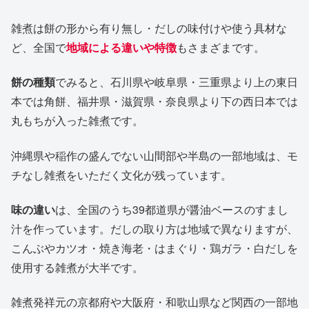
雑煮は餅の形から有り無し・だしの味付けや使う具材な
ど、全国で
地域による違いや特徴
もさまざまです。
餅の種類
でみると、石川県や岐阜県・三重県より上の東日
本では角餅、福井県・滋賀県・奈良県より下の西日本では
丸もちが入った雑煮です。
沖縄県や稲作の盛んでない山間部や半島の一部地域は、モ
チなし雑煮をいただく文化が残っています。
味の違い
は、全国のうち39都道県が醤油ベースのすまし
汁を作っています。だしの取り方は地域で異なりますが、
こんぶやカツオ・焼き海老・はまぐり・鶏ガラ・白だしを
使用する雑煮が大半です。
雑煮発祥元の京都府や大阪府・和歌山県など関西の一部地