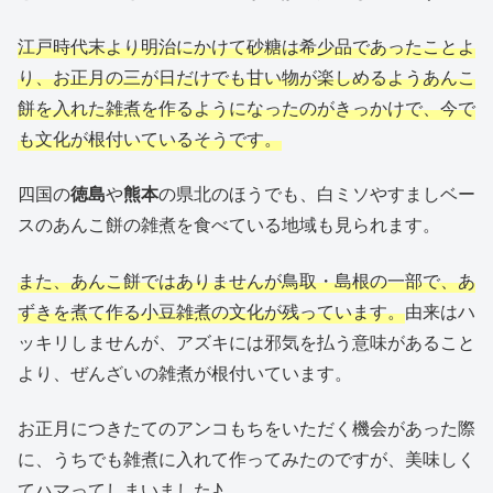
江戸時代末より明治にかけて砂糖は希少品であったことよ
り、お正月の三が日だけでも甘い物が楽しめるようあんこ
餅を入れた雑煮を作るようになったのがきっかけで、今で
も文化が根付いているそうです。
四国の
徳島
や
熊本
の県北のほうでも、白ミソやすましベー
スのあんこ餅の雑煮を食べている地域も見られます。
また、あんこ餅ではありませんが鳥取・島根の一部で、あ
ずきを煮て作る小豆雑煮の文化が残っています。
由来はハ
ッキリしませんが、アズキには邪気を払う意味があること
より、ぜんざいの雑煮が根付いています。
お正月につきたてのアンコもちをいただく機会があった際
に、うちでも雑煮に入れて作ってみたのですが、美味しく
てハマってしまいました♪