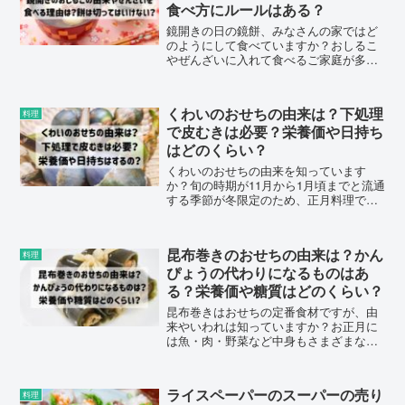
食べ方にルールはある？
鏡開きの日の鏡餅、みなさんの家ではど
のようにして食べていますか？おしるこ
やぜんざいに入れて食べるご家庭が多い
と思うのですが、由来や理由ご存知です
か？鏡開きのいわれや餅の切り方、午前
中や午後どのタイミングで食べるのが良
くわいのおせちの由来は？下処理
料理
いかルールはあるのかについてまとめま
で皮むきは必要？栄養価や日持ち
した。
はどのくらい？
くわいのおせちの由来を知っています
か？旬の時期が11月から1月頃までと流通
する季節が冬限定のため、正月料理でし
かいただく機会のない珍しい野菜ですよ
ね。下処理で皮むきしなければ調理でき
ないのか？栄養価やカロリーに日持ちは
昆布巻きのおせちの由来は？かん
料理
どのくらいするのかについてまとめまし
ぴょうの代わりになるものはあ
た。
る？栄養価や糖質はどのくらい？
昆布巻きはおせちの定番食材ですが、由
来やいわれは知っていますか？お正月に
は魚・肉・野菜など中身もさまざまな種
類を見かけるようになりました。かんぴ
ょうの代わりになるものはあるのか？保
存期間や栄養価・糖質はどれくらいなの
ライスペーパーのスーパーの売り
料理
かについてまとめました。