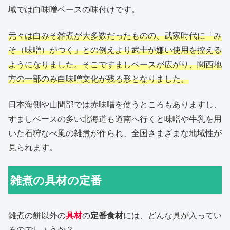
域では白味噌ベースの味付けです。
元々は白みそ雑煮が大多数だったものの、武家時代に「み
そ（味噌）がつく」との例えより武士が嫌い使用を控える
ようになりました。そこですましベースが広がり、関西地
方の一部のみ白味噌文化が残る形となりました。
日本海側や山間部では赤味噌を使うところもありますし、
すましベースの多い北海道も道南へ行くと味噌や牛乳を用
いた石狩なべ風の雑煮が作られ、全国さまざまな地域性が
見られます。
雑煮の具材の定番
雑煮の餅以外の
具材
の
定番食材
には、どんな具が入ってい
るのでしょうか？