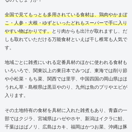
全国で見てもっとも多用されている食材は、鶏肉やかまぼ
こ・人参・大根・ゆずといったどれもスーパーで手に入り
やすい物ばかりです。
とり肉からも出汁が取れますし、だ
しも取れていただける万能食材といえば干し椎茸も人気で
す。
地域ごとに雑煮にいれる定番具材のほかに使われる食材も
いろいろで、関東以上の東日本でみつば、東海では削り節
や小松菜・もち菜、関西では里芋、中国四国の岡山県はほ
うれん草・島根県は黒豆やのり、九州は魚のブリやエビが
入ります。
その土地特有の食材を具材に入れた雑煮もあり、青森の一
部ではクジラ、宮城県はハゼやホヤ、新潟はイクラに鮭、
千葉ははばノリ、広島はカキ、福岡はかつお菜、沖縄は豚