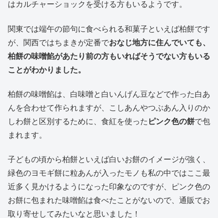
はカルチャーショックを受ける方もいるようです。
関東では端午の節句に食べられる和菓子といえば柏餅です
が、関西ではちまきが定番で
おなじ地方に住んでいても、
柏餅の味噌餡があたり前の方もいればそうでない方もいる
ことがわかりました。
柏餅の味噌餡は、白味噌と白いんげん豆などで作った白あ
んを合わせて作られますが、こしあんやつぶあん入りのか
しわ餅と区別するために、食紅を使った
ピンク色の餅
で包
まれます。
子どもの頃から柏餅といえば白いお餅のイメージが強く、
緑色のヨモギ餅に粒あんが入ったモノも私の中ではここ最
近多く見かけるようになった印象なのですが、ピンク色の
お餅に包まれた味噌餡は食べたことがないので、通販でお
取り寄せしてみたいなと思いました！