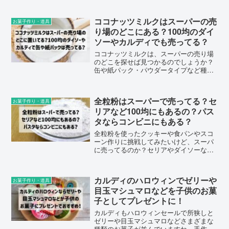
ビニのセブンイレブンやローソン・ファ
ミマでも買えるのか？調理して生焼けだ
ココナッツミルクはスーパーの売
お菓子作り・道具
ったときの対処法についてもまとめまし
り場のどこにある？100均のダイ
た。
ソーやカルディでも売ってる？
ココナッツミルクは、スーパーの売り場
のどこを探せば見つかるのでしょうか？
缶や紙パック・パウダータイプなど種類
もさまざまですが、100均のダイソーやカ
ルディでも売っているのか？各店舗をチ
ェックした情報についてまとめました。
全粒粉はスーパーで売ってる？セ
お菓子作り・道具
リアなど100均にもあるの？パス
タならコンビニにもある？
全粒粉を使ったクッキーや食パンやスコ
ーン作りに挑戦してみたいけど、スーパ
に売ってるのか？セリアやダイソーなど
の100均やコンビニなどにも置いてあるの
か？全粒粉は、どこへ行けば買えるのか
や、なかったときに代用として使えるも
カルディのハロウィンでゼリーや
お菓子作り・道具
のについてもまとめました。
目玉マシュマロなどを子供のお菓
子としてプレゼントに！
カルディもハロウィンセールで所狭しと
ゼリーや目玉マシュマロなどさまざまな
種類のお菓子が並んでいますね。手作り