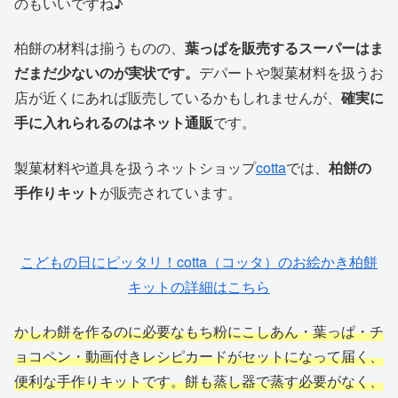
のもいいですね♪
柏餅の材料は揃うものの、
葉っぱを販売するスーパーはま
だまだ少ないのが実状です。
デパートや製菓材料を扱うお
店が近くにあれば販売しているかもしれませんが、
確実に
手に入れられるのはネット通販
です。
製菓材料や道具を扱うネットショップ
cotta
では、
柏餅の
手作りキット
が販売されています。
こどもの日にピッタリ！cotta（コッタ）のお絵かき柏餅
キットの詳細はこちら
かしわ餅を作るのに必要なもち粉にこしあん・葉っぱ・チ
ョコペン・動画付きレシピカードがセットになって届く、
便利な手作りキットです。餅も蒸し器で蒸す必要がなく、