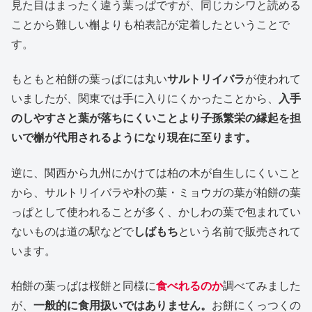
見た目はまったく違う葉っぱですが、同じカシワと読める
ことから難しい槲よりも柏表記が定着したということで
す。
もともと柏餅の葉っぱには丸い
サルトリイバラ
が使われて
いましたが、関東では手に入りにくかったことから、
入手
のしやすさと葉が落ちにくいことより子孫繁栄の縁起を担
いで槲が代用されるようになり現在に至ります。
逆に、関西から九州にかけては柏の木が自生しにくいこと
から、サルトリイバラや朴の葉・ミョウガの葉が柏餅の葉
っぱとして使われることが多く、かしわの葉で包まれてい
ないものは道の駅などで
しばもち
という名前で販売されて
います。
柏餅の葉っぱは桜餅と同様に
食べれるのか
調べてみました
が、
一般的に食用扱いではありません。
お餅にくっつくの