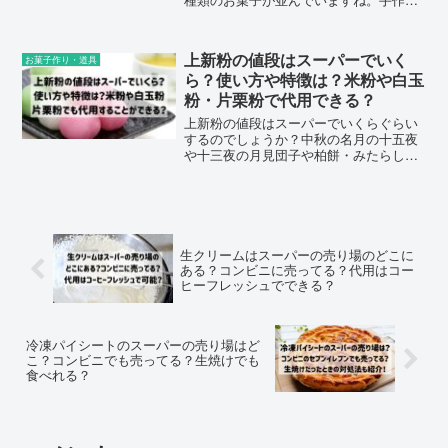
は苦手という方に子供のプレゼントにお
すすめのゼリーやめだまチョコマシュマ
ロ・リゲラインチョコレートなどをご紹
上新粉の値段はスーパーでいく
お菓子作り・道具
介します。
ら？使い方や特徴は？米粉や白玉
粉・片栗粉で代用できる？
上新粉の値段はスーパーでいくらぐらい
するのでしょうか？中秋の名月の十五夜
や十三夜の月見団子や柏餅・みたらし団
子など和菓子に使うイメージが強いです
が、そのほかの使い方や特徴について
や、米粉や白玉粉・片栗粉でも代用でき
るのかについてまとめました。
生クリームはスーパーの売り場のどこに
ある？コンビニに売ってる？代用はコー
ヒーフレッシュでできる？
冷凍パイシートのスーパーの売り場はど
こ？コンビニでも売ってる？生焼けでも
食べれる？