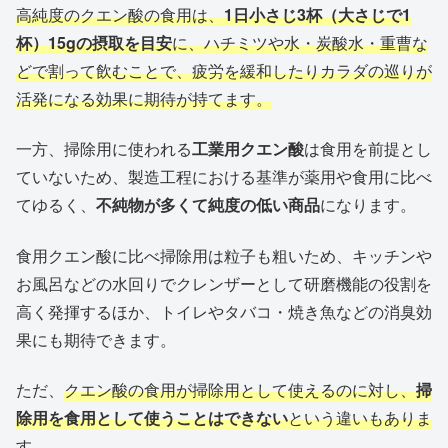
高純度のクエン酸の食用は、
1日小さじ3杯（大さじで1
杯）15gの摂取を目安
に、ハチミツや水・炭酸水・重曹な
どで割って飲むことで、疲労を緩和したりカラダの巡りが
活発になる効果に期待が持てます。
一方、掃除用に使われる
工業用クエン酸
は食用を前提とし
ていないため、製造工程における基準が薬用や食用に比べ
てゆるく、
不純物が多くて純度の低い商品
になります。
食用クエン酸に比べ掃除用は粒子も粗いため、キッチンや
お風呂などの水回りでクレンザーとして研磨機能の役割を
高く発揮するほか、トイレやタバコ・焼き魚などの消臭効
果にも期待できます。
ただ、
クエン酸の食用が掃除用として使えるのに対し、
掃
除用を食用として使うことはできない
という違いもありま
す。