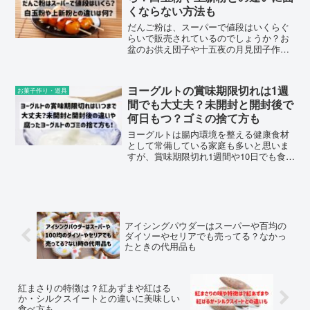
くならない方法も
だんご粉は、スーパーで値段はいくらぐ
らいで販売されているのでしょうか？お
盆のお供え団子や十五夜の月見団子作り
で使われるだんご粉ですが、白玉粉や上
新粉との違いにそれぞれ代用できるのか
どうかも気になります。時間が経っても
ヨーグルトの賞味期限切れは1週
お菓子作り・道具
固くならない方法についてもまとめまし
間でも大丈夫？未開封と開封後で
た。
何日もつ？ゴミの捨て方も
ヨーグルトは腸内環境を整える健康食材
として常備している家庭も多いと思いま
すが、賞味期限切れ1週間や10日でも食べ
ることはできるのでしょうか？未開封や
開封後でいつまで大丈夫なのか？腐ると
どうなるのか見分け方や、ゴミの捨て方
についてもまとめました。
アイシングパウダーはスーパーや百均の
ダイソーやセリアでも売ってる？なかっ
たときの代用品も
紅まさりの特徴は？紅あずまや紅はる
か・シルクスイートとの違いに美味しい
食べ方も