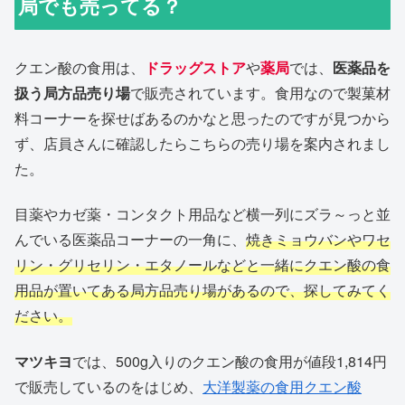
局でも売ってる？
クエン酸の食用は、
ドラッグストア
や
薬局
では、
医薬品を
扱う局方品売り場
で販売されています。食用なので製菓材
料コーナーを探せばあるのかなと思ったのですが見つから
ず、店員さんに確認したらこちらの売り場を案内されまし
た。
目薬やカゼ薬・コンタクト用品など横一列にズラ～っと並
んでいる医薬品コーナーの一角に、
焼きミョウバンやワセ
リン・グリセリン・エタノールなどと一緒にクエン酸の食
用品が置いてある局方品売り場があるので、探してみてく
ださい。
マツキヨ
では、500g入りのクエン酸の食用が値段1,814円
で販売しているのをはじめ、
大洋製薬の食用クエン酸