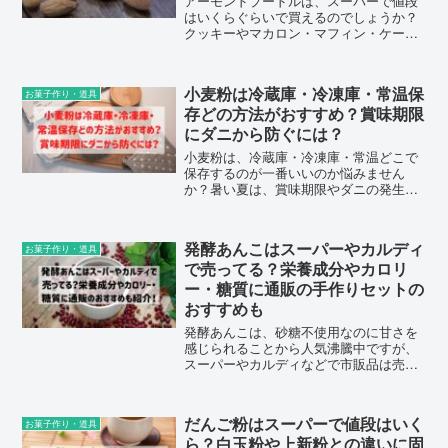
アーモンドプードルは、スーパーで値段
はいくらぐらいで買えるのでしょうか？
クッキーやマカロン・マフィン・ケーキ
作りなど焼き菓子の材料として使うと、
香ばしくてサクサクやしっとりとした食
感が出せ美味しくなりますよね。アーモ
小麦粉は冷蔵庫・冷凍庫・常温保
お菓子作り・道具
ンドプードルは、100均...
存どの方法がおすすめ？賞味期限
にダニから防ぐには？
小麦粉は、冷蔵庫・冷凍庫・常温どこで
保存するのが一番いいのか悩みません
か？暑い夏は、賞味期限やダニの発生も
心配なので、保存方法も袋のままか保存
容器に移し替えたほうがいいのかについ
ても知りたいところです。今回は、小麦
発酵あんこはスーパーやカルディ
お菓子作り・道具
粉のそんな疑問についてまとめてみまし
で売ってる？栄養成分やカロリ
た。
ー・糖質に通販の手作りセットの
おすすめも
発酵あんこは、砂糖不使用なのに甘さを
感じられることから人気沸騰中ですが、
スーパーやカルディなどで市販品は売っ
てるのでしょうか？発酵あんこの気にな
る栄養成分やカロリー・糖質に、通販で
お取り寄せできる手作りセット商品につ
だんご粉はスーパーで値段はいく
お菓子作り・道具
いてまとめました。
ら？白玉粉や上新粉との違いに固