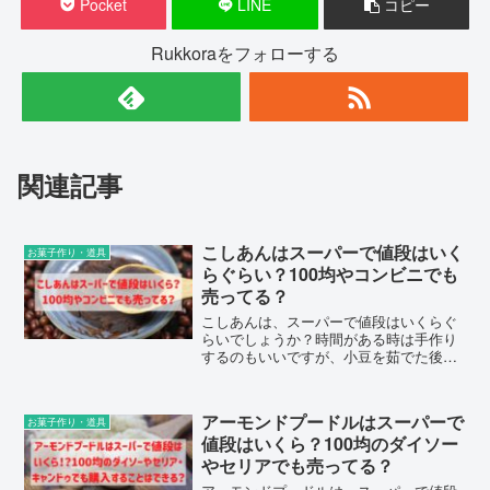
Pocket
LINE
コピー
Rukkoraをフォローする
関連記事
こしあんはスーパーで値段はいく
お菓子作り・道具
らぐらい？100均やコンビニでも
売ってる？
こしあんは、スーパーで値段はいくらぐ
らいでしょうか？時間がある時は手作り
するのもいいですが、小豆を茹でた後つ
ぶして漉す作業は手間暇がかかり大変で
す。100均やコンビニでも売っているの
か？つぶあんとのカロリーや糖質の違い
アーモンドプードルはスーパーで
お菓子作り・道具
などについてもまとめました。
値段はいくら？100均のダイソー
やセリアでも売ってる？