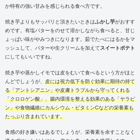
か特有の強い甘みを感じられる食べ方です。
焼き芋よりもサッパリと頂きたいときは
ふかし芋
がおすす
めです。有塩バターをのせて溶かしながら食べると、甘じ
ょっぱい味がやみつきになります。茹でたべにはるかをマ
ッシュして、バターや生クリームを加えて
スイートポテト
にしてもいいですね。
焼き芋や蒸かしイモでは皮をむいて食べるという方がほと
んどでしょうが、
皮には視力低下を防ぐ効果に期待の持て
る「アントシアニン」や皮膚トラブルから守ってくれる
「クロロゲン酸」、腸内環境を整える効果のある「ヤラピ
ン」や食物繊維にカルシウム・ビタミンCなどの栄養素も
たっぷり含まれています。
食感の好き嫌いはあるでしょうが、栄養素を余すことなく