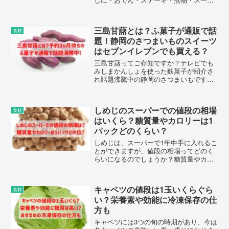
プ・サラダにとさまざまな料理に活用で
きますね。皮はむくのか剥かないのか？
上下で辛いのはどっちなのか？辛味をを
三島甘藷とは？ふ菓子が通販で話
食材
取る方法についてもまとめました。
題！静岡のさつまいものスイーツ
はセブンイレブンでも買える？
三島甘藷ってご存知ですか？テレビでも
みしまかんしょを使った麩菓子が紹介さ
れ話題沸騰中の静岡のさつまいもです。
三島甘藷の旬や特徴に「麩の菓おふや」
のふがしの紹介、サツマイモを使ったス
イーツはセブンイレブンでも購入できる
しめじのスーパーでの値段の相場
食材
のかについてまとめました。
はいくら？糖質量やカロリーは1
パックどのくらい？
しめじは、スーパーで1年中手に入れるこ
とができますが、値段の相場ってどのく
らいになるのでしょうか？糖質量やカロ
リーは1パックどのくらいなのか？水洗い
はしたほうがいいのか？賞味期限の見分
け方などについてまとめました。
キャベツの値段は1玉いくらぐら
食材
い？栄養素や効能に冷凍保存の仕
方も
キャベツには3つの旬の時期があり、今は