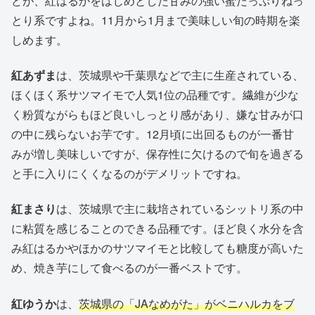
どが、紅はるかをはじめとした甘みの強い蜜たっぷりねっ
とり系ですよね。11月から1月まで美味しい旬の時期を楽
しめます。
紅あずま
は、茨城県や千葉県などで主に生産されている、
ほくほく系サツマイモで人気1位の品種です。繊維が少な
く粉質ながらもほど良いしっとり感があり、嫌な甘みが口
の中に残らないお芋です。12月頃に出回るものが一番甘
みが増し美味しいですが、保存性に欠けるので旬を過ぎる
と手に入りにくくなるのがデメリットですね。
紅まさり
は、茨城県で主に栽培されているシットリ系の中
に粘質を感じることのできる品種です。ほど良く水分を含
み紅はるかやほかのサツマイモと比較しても糖度が高いた
め、焼き芋にして食べるのが一番ベストです。
紅ゆうか
は、
茨城県の「JAなめがた」がベニハルカをブ