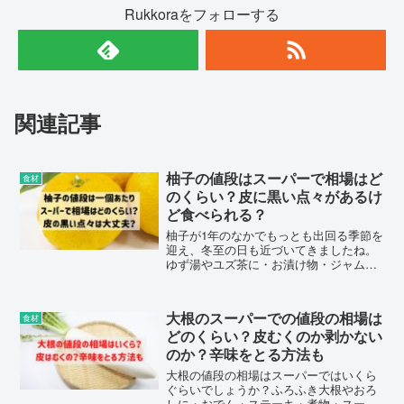
Rukkoraをフォローする
関連記事
柚子の値段はスーパーで相場はど
食材
のくらい？皮に黒い点々があるけ
ど食べられる？
柚子が1年のなかでもっとも出回る季節を
迎え、冬至の日も近づいてきましたね。
ゆず湯やユズ茶に・お漬け物・ジャムな
どに重宝しますが、値段の相場はスーパ
ーでいくらぐらいでしょうか？柚子の皮
の栄養や気になる黒い点々の正体、農薬
大根のスーパーでの値段の相場は
食材
の落とし方についてまとめました。
どのくらい？皮むくのか剥かない
のか？辛味をとる方法も
大根の値段の相場はスーパーではいくら
ぐらいでしょうか？ふろふき大根やおろ
しに・おでん・ステーキ・煮物・スー