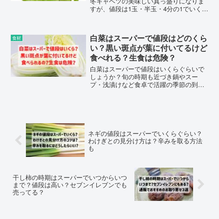
冬キャベツの美味しい真っ盛りになりま
すが、値段は1玉・半玉・4分の1でいくら
ぐらいでしょうか？栄養素や効能にカロ
リーや糖質は高いのか？効率的な食べ方
や冷凍保存の仕方についてまとめまし
白菜はスーパーで値段はどのくら
食材
た。
い？黒い斑点が葉に付いてるけど
食べれる？生食は危険？
白菜はスーパーで値段はいくらぐらいで
しょうか？旬の時期も近づき鍋やスー
プ・浅漬けなど食卓で活躍の季節の到来
です。黒い斑点が葉に付いていても食べ
ることができるのか？生で食べれるの
か？保存方法は常温・冷蔵・冷凍で日持
ちはどのくらいなのかについてまとめま
した。
ネギの値段はスーパーでいくらぐらい？
わけぎとの見分け方は？辛みを取る方法
も
干し柿の時期はスーパーでいつからいつ
まで？値段は高い？セブンイレブンでも
売ってる？